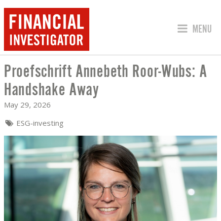
JUMP TO
MENU
Proefschrift Annebeth Roor-Wubs: A
PROEFSCHRIFT ANNEBETH ROOR-WUB
Handshake Away
May 29, 2026
ESG-investing